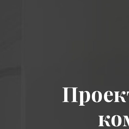
Проект
ко