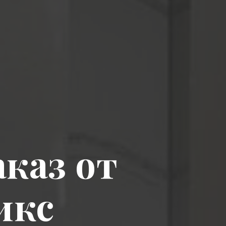
аказ от
икс