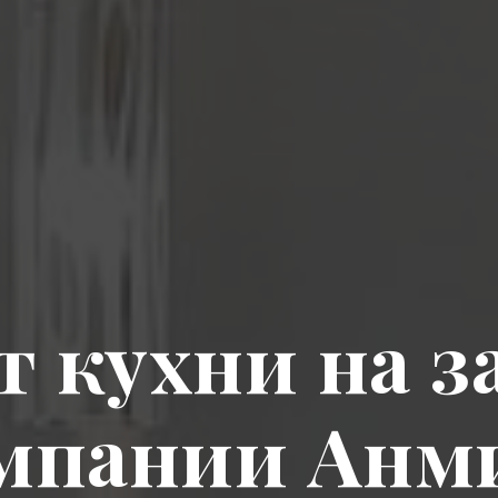
 кухни на з
мпании Анм