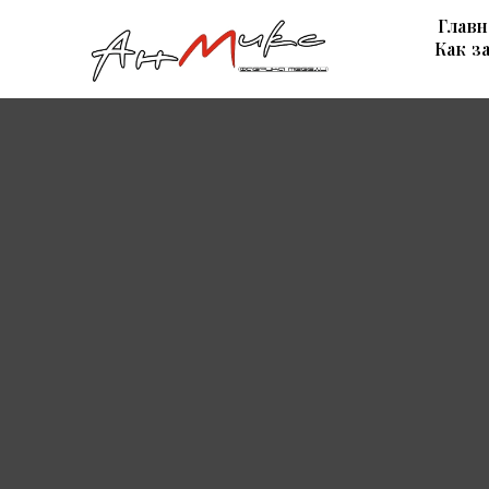
Главн
Как з