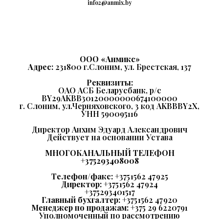
info2@anmix.by
ООО «Анмикс»
Адрес:
231800 г.Слоним, ул. Брестская, 137
Реквизиты:
ОАО АСБ Беларусбанк,
р/с
BY29AKBB30120000000674100000
г. Слоним, ул.Черняховского, 3 код AKBBBY2Х,
УНН 590095116
Директор Анхим Эдуард Александрович
Действует на основании Устава
МНОГОКАНАЛЬНЫЙ ТЕЛЕФОН
+375293408008
Телефон/факс:
+375 1562 47 925
Директор:
+375 1562 47 924
+375293401517
Главный бухгалтер:
+375 1562 47 920
Менеджер по продажам:
+375 29 6220791
Уполномоченный по рассмотрению