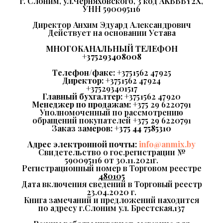
г. Слоним, ул.Черняховского, 3 код AKBBBY2Х,
УНН 590095116
Директор Анхим Эдуард Александрович
Действует на основании Устава
МНОГОКАНАЛЬНЫЙ ТЕЛЕФОН
+375293408008
Телефон/факс:
+375 1562 47 925
Директор:
+375 1562 47 924
+375293401517
Главный бухгалтер:
+375 1562 47 920
Менеджер по продажам:
+375 29 6220791
Уполномоченный по рассмотрению
обращений покупателей +375 29 6220791
Заказ замеров:
+375 44 7585310
Адрес электронной почты:
info@anmix.by
Свидетельство о гос.регистрации №
590095116 от 30.11.2021г.
Регистрационный номер в Торговом реестре
480105
Дата включения сведений в Торговый реестр
23.04.2020 г.
Книга замечаний и предложений находится
по адресу г.Слоним ул. Брестская,137